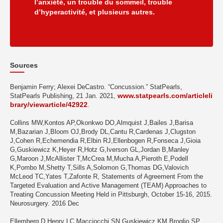
l’anxiété, un trouble du sommeil, trouble
d’hyperactivité, et plusieurs autres.
Sources
Benjamin Ferry; Alexei DeCastro. “Concussion.” StatPearls,
www.statpearls.com/articleli
StatPearls Publishing, 21 Jan. 2021,
brary/viewarticle/42922
.
Collins MW,Kontos AP,Okonkwo DO,Almquist J,Bailes J,Barisa
M,Bazarian J,Bloom OJ,Brody DL,Cantu R,Cardenas J,Clugston
J,Cohen R,Echemendia R,Elbin RJ,Ellenbogen R,Fonseca J,Gioia
G,Guskiewicz K,Heyer R,Hotz G,Iverson GL,Jordan B,Manley
G,Maroon J,McAllister T,McCrea M,Mucha A,Pieroth E,Podell
K,Pombo M,Shetty T,Sills A,Solomon G,Thomas DG,Valovich
McLeod TC,Yates T,Zafonte R, Statements of Agreement From the
Targeted Evaluation and Active Management (TEAM) Approaches to
Treating Concussion Meeting Held in Pittsburgh, October 15-16, 2015.
Neurosurgery. 2016 Dec
Ellemberg D,Henry LC,Macciocchi SN,Guskiewicz KM,Broglio SP,