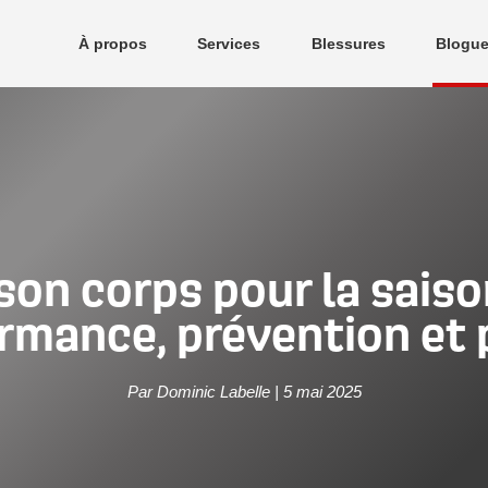
À propos
Services
Blessures
Blogu
ccès Physio
Cliniques
Mot des dirigeants
son corps pour la saison
rmance, prévention et p
Par Dominic Labelle | 5 mai 2025