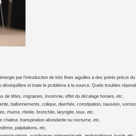
e l’énergie par l’introduction de très fines aiguilles à des points préc
 déséquilibre et traite le problème à la source. Quels troubles répon
ux de têtes, migraines, insomnie, effet du décalage horaire, etc.
lente, ballonnements, colique, diarrhée, constipation, nausées, vomi
es, rhume, rhinite, bronchite, laryngite, toux, etc.
chaleur, transpiration abondante ou nocturne, etc.
œdème, palpitations, etc.
de menstruations, syndromes prémenstruels, endométriose, kyste, etc.