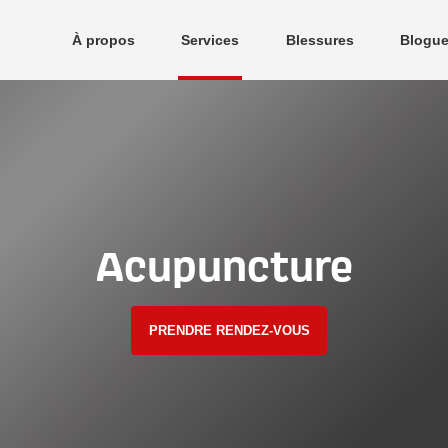
À propos
Services
Blessures
Blogu
ccès Physio
Cliniques
Mot des dirigeants
Acupuncture
PRENDRE RENDEZ-VOUS